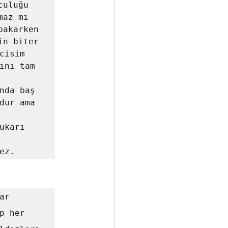
uluğu 
az mı 
akarken 
n biter 
isim 
ını tam 
nda baş 
dur ama 
karı 
 her 