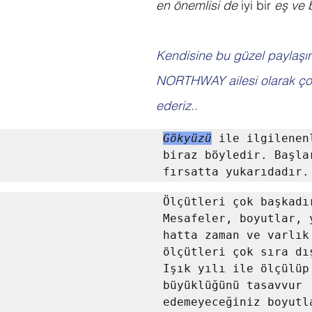
en önemlisi de 
iyi bir 
eş ve 
Kendisine bu güzel paylaşım
NORTHWAY ailesi olarak ço
ederiz..
Gökyüzü
 ile ilgilenenl
biraz böyledir. Başlar
fırsatta yukarıdadır.
Ölçütleri çok başkadır
Mesafeler, boyutlar, y
hatta zaman ve varlık 
ölçütleri çok sıra dış
Işık yılı ile ölçülüp 
büyüklüğünü tasavvur 
edemeyeceğiniz boyutla