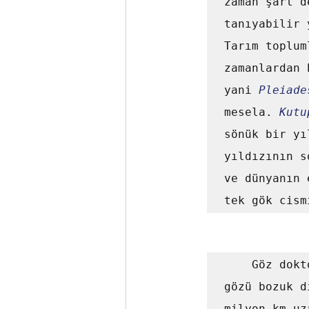
zaman şart d
tanıyabilir 
Tarım toplum
zamanlardan 
yani 
Pleiade
mesela. 
Kutu
sönük bir yı
yıldızının s
ve dünyanın 
tek gök cism
	Göz doktoru olarak gökyüzü beni de tezatlara iter. Kişiye 
gözü bozuk d
milyon km uz