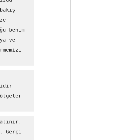
akış 
e 
ğu benim 
a ve 
rmemizi 
idir 
ölgeler 
. Gerçi 