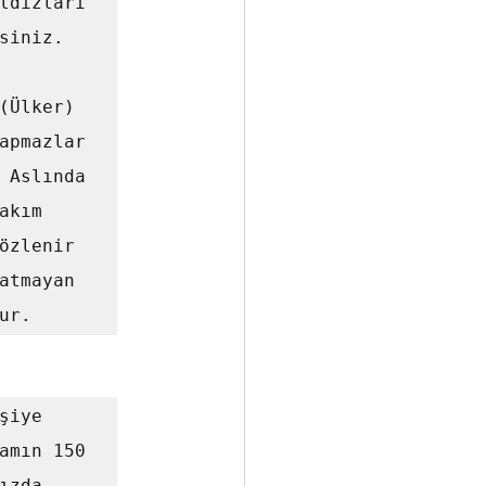
ldızları 
iniz. 
(Ülker) 
apmazlar 
 Aslında 
kım 
özlenir 
atmayan 
ur.
amın 150 
zda 