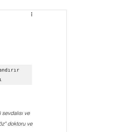
TRY
MEDIA
HRISTMAS
JAZZ
ndırır 
ı
sevdalısı ve 
öz" doktoru ve 