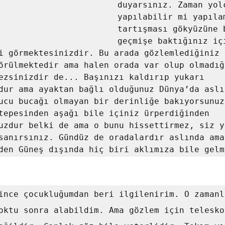
duyarsınız. Zaman yolc
yapılabilir mi yapılam
tartışması gökyüzüne b
geçmişe baktığınız içi
i görmektesinizdir. Bu arada gözlemlediğiniz c
örülmektedir ama halen orada var olup olmadığ
ezsinizdir de... Başınızı kaldırıp yukarı 
dur ama ayaktan bağlı olduğunuz Dünya’da aslı
ucu bucağı olmayan bir derinliğe bakıyorsunuz
tepesinden aşağı bile içiniz ürperdiğinden 
uzdur belki de ama o bunu hissettirmez, siz yu
sanırsınız. Gündüz de oradalardır aslında ama 
oktu sonra alabildim. Ama gözlem için teleskop