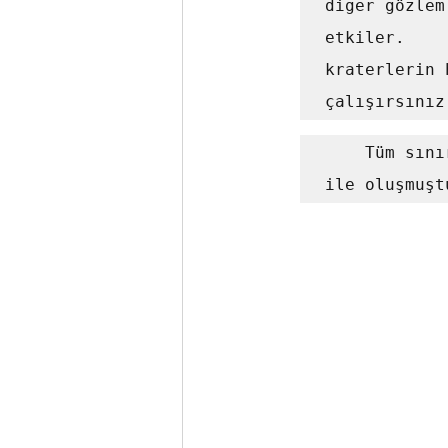
diğer gözlem
etkiler.    
kraterlerin 
çalışırsınız
    Tüm sınırları kesintisiz olan krater en son meteor çarpması 
ile oluşmuşt