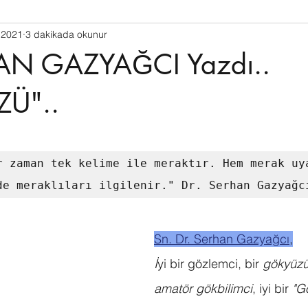
 2021
3 dakikada okunur
IVE THERAPY
PUBLIC ISSUES
NATURE LOVER
POE
AN GAZYAĞCI Yazdı..
LLI LOVER
GOURMET
COLUMNIST
OPERA
C
Ü"..
BLOG WRITER
ATATURK
PSYCHOLOGY
GREK
r zaman tek kelime ile meraktır. Hem merak uya
de meraklıları ilgilenir." Dr. Serhan Gazyağc
Sn. Dr. Serhan Gazyağcı
,
İ
yi bir gözlemci, bir 
gökyüzü 
amatör gökbilimci
, iyi bir 
"G