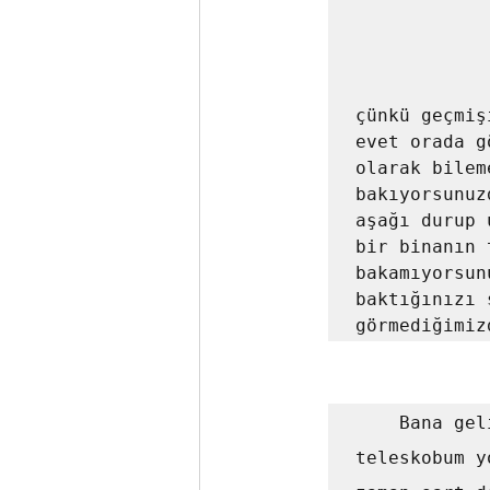
çünkü geçmiş
evet orada g
olarak bilem
bakıyorsunuz
aşağı durup 
bir binanın 
bakamıyorsun
baktığınızı 
	Bana gelince çocukluğumdan beri ilgilenirim. O zamanlar 
teleskobum y