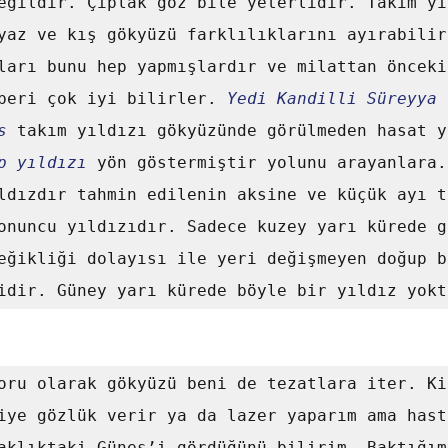
eğildir. Çıplak göz bile yeterlidir. Takım yı
yaz ve kış gökyüzü farklılıklarını ayırabilirs
ları bunu hep yapmışlardır ve milattan önceki 
beri çok iyi bilirler. 
Yedi Kandilli Süreyya
 
s
 takım yıldızı gökyüzünde görülmeden hasat y
p yıldızı
 yön göstermiştir yolunu arayanlara.
ldızdır tahmin edilenin aksine ve küçük ayı ta
onuncu yıldızıdır. Sadece kuzey yarı kürede g
eğikliği dolayısı ile yeri değişmeyen doğup b
idir. Güney yarı kürede böyle bir yıldız yokt
iye gözlük verir ya da lazer yaparım ama hast
aklıktaki Güneş’i gördüğünü bilirim. Baktığımı