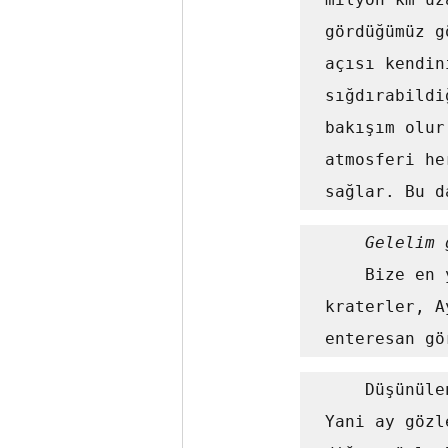
gördüğümüz g
açısı kendin
sığdırabildi
bakışım olur
atmosferi he
sağlar. Bu d
Gelelim 
	Bize en
kraterler, A
enteresan gö
    Düşünülenin aksine en kötü görüntüler dolunay zamanı alınır. 
Yani ay gözl