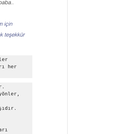
baba
..
 için 
k teşekkür 
er 
ı her 
. 
önler, 
ıdır. 
rı 