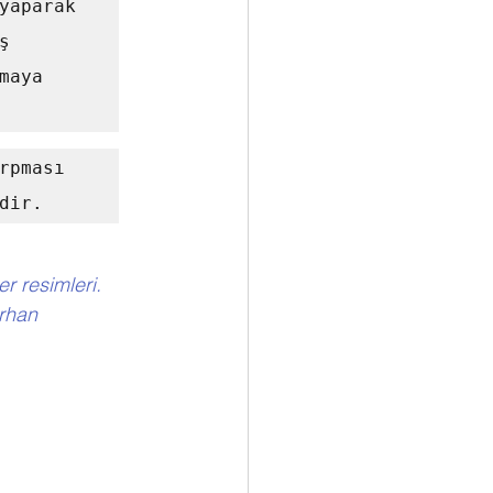
yaparak 
 
aya 
dir.
rhan 