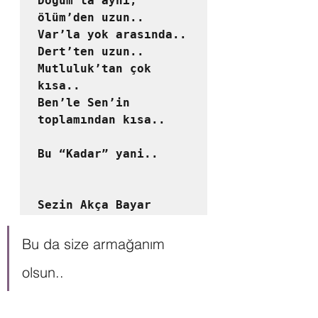
Doğum’la aynı, 
ölüm’den uzun..

Var’la yok arasında..

Dert’ten uzun.. 
Mutluluk’tan çok 
kısa..

Ben’le Sen’in 
toplamından kısa..

Bu “Kadar” yani..
Sezin Akça Bayar
Bu da size armağanım 
olsun.. 