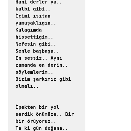
Hani derler ya.. 
kalbi gibi..

İçimi ısıtan 
yumuşaklığın..

Kulağımda 
hissettiğim..

Nefesin gibi..

Senle başbaşa..

En sessiz.. Aynı 
zamanda en derin.. 
söylemlerim..

Bizim şarkımız gibi 
olmalı..

İpekten bir yol 
serdik önümüze.. Bir 
bir örüyoruz..

Ta ki gün doğana.. 