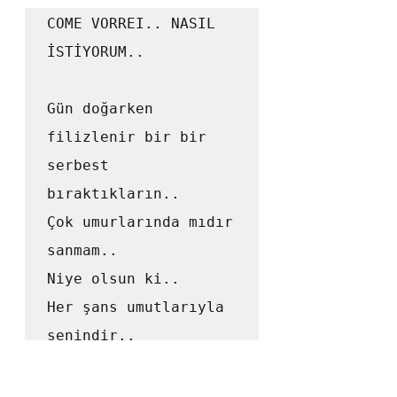
COME VORREI.. NASIL 
İSTİYORUM..

Gün doğarken 
filizlenir bir bir 
serbest 
bıraktıkların..

Çok umurlarında mıdır 
sanmam..

Niye olsun ki..

Her şans umutlarıyla 
senindir.. 

İstemeyen için “şans 
da umut da yok 