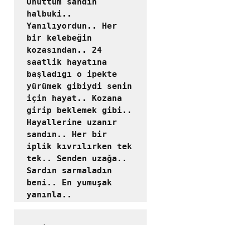
Unuttum sandın 
halbuki..

Yanılıyordun.. Her 
bir kelebeğin 
kozasından.. 24 
saatlik hayatına 
başladıgı o ipekte 
yürümek gibiydi senin 
için hayat.. Kozana 
girip beklemek gibi..

Hayallerine uzanır 
sandın.. Her bir 
iplik kıvrılırken tek 
tek.. Senden uzağa..

Sardın sarmaladın 
beni.. En yumuşak 
yanınla..