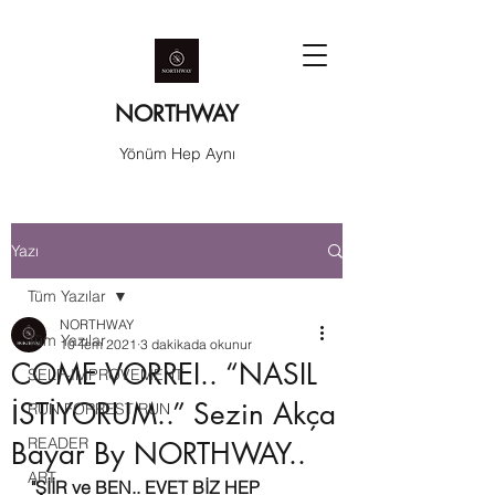
NORTHWAY
Yönüm Hep Aynı
Yazı
Tüm Yazılar
NORTHWAY
Tüm Yazılar
10 Tem 2021
3 dakikada okunur
COME VORREI.. “NASIL
SELF-IMPROVEMENT
İSTİYORUM..” Sezin Akça
RUN FORREST RUN
READER
Bayar By NORTHWAY..
ART
"ŞİİR ve BEN.. EVET BİZ HEP 