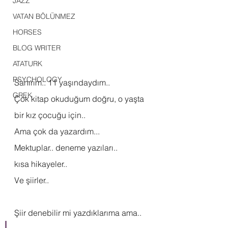
JAZZ
VATAN BÖLÜNMEZ
HORSES
BLOG WRITER
ATATURK
PSYCHOLOGY
Sanırım.. 11 yaşındaydım..
GREK
Çok kitap okuduğum doğru, o yaşta 
bir kız çocuğu için..
Ama çok da yazardım...
Mektuplar.. deneme yazıları..
kısa hikayeler.. 
Ve şiirler..
Şiir denebilir mi yazdıklarıma ama..