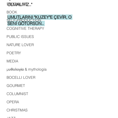
SPECIALIST
OLMALIYIZ.."
BOOK
UMUTLARINI "KUZEY"E ÇEVİR, O 
SELF-PRODUCTION
SENİ GÖTÜRSÜN.. 
COGNITIVE THERAPY
PUBLIC ISSUES
NATURE LOVER
POETRY
MEDIA
μυθολογία & mythología
BOCELLI LOVER
GOURMET
COLUMNIST
OPERA
CHRISTMAS